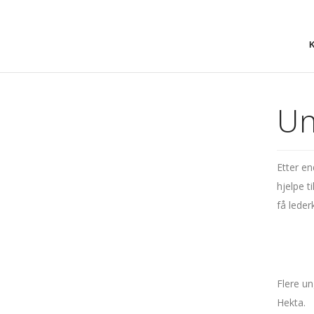
Un
Etter e
hjelpe 
få lede
Flere u
Hekta.