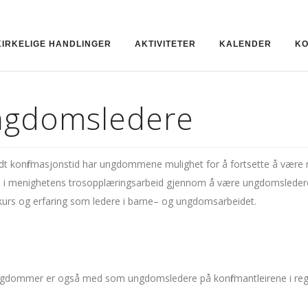
KIRKELIGE HANDLINGER
AKTIVITETER
KALENDER
KO
gdomsledere
ndt konfirmasjonstid har ungdommene mulighet for å fortsette å være
til i menighetens trosopplæringsarbeid gjennom å være ungdomsledere
rkurs og erfaring som ledere i barne– og ungdomsarbeidet.
ngdommer er også med som ungdomsledere på konfirmantleirene i reg