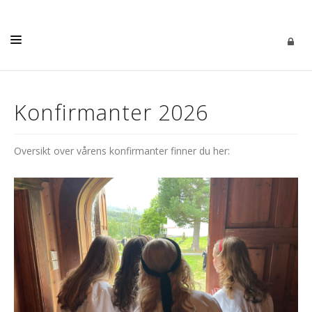
KIRKELIGE HANDLINGER
Konfirmanter 2026
AKTIVITETER
KALENDER
Oversikt over vårens konfirmanter finner du her:
KONTAKT
MENIGHETSBLAD
PROTOKOLLER