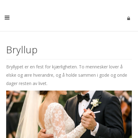
KIRKELIGE HANDLINGER
Bryllup
AKTIVITETER
KALENDER
Bryllypet er en fest for kjærligheten. To mennesker lover å
KONTAKT
elske og ære hverandre, og å holde sammen i gode og onde
dager resten av livet.
MENIGHETSBLAD
PROTOKOLLER